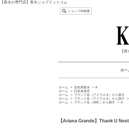
【香水の専門店】香水ショプドットコム
ショップ内検索
【香
ホー
ホーム
>
女性用香水
>
A
ホーム
>
日本未発売
ホーム
>
ブランド名（アイウエオ）から探す
ホーム
>
ブランド名（アイウエオ）から探す
ホーム
>
ブランド名（ABC）から探す
>
A
【Ariana Grande】Thank U 