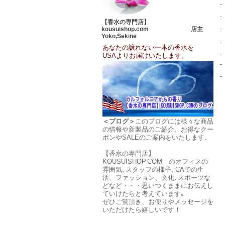
【香水の専門店】
kousuishop.com 店主
Yoko,Sekine
あなたの譲れない一本の香水を
USAよりお届けいたします。
＜ブログ＞
このブログには様々な商品
の情報や新製品のご紹介、お得なクー
ポンやSALEのご案内をいたします。
【香水の専門店】
KOUSUISHOP.COM のオフィスの
雰囲気､スタッフの様子, CAでの生
活、ファッション、文化､スポーツな
どなど・・・思いつくままにお伝えし
ていけたらと考えています｡
ぜひご覧頂き、お便りやメッセージを
いただけたら嬉しいです！