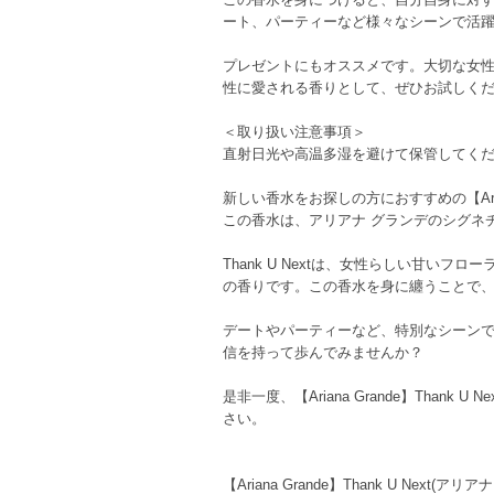
ート、パーティーなど様々なシーンで活
プレゼントにもオススメです。大切な女
性に愛される香りとして、ぜひお試しく
＜取り扱い注意事項＞
直射日光や高温多湿を避けて保管してく
新しい香水をお探しの方におすすめの【Ariana 
この香水は、アリアナ グランデのシグネ
Thank U Nextは、女性らしい甘
の香りです。この香水を身に纏うことで
デートやパーティーなど、特別なシーンで自
信を持って歩んでみませんか？
是非一度、【Ariana Grande】Than
さい。
【Ariana Grande】Thank U Next(ア