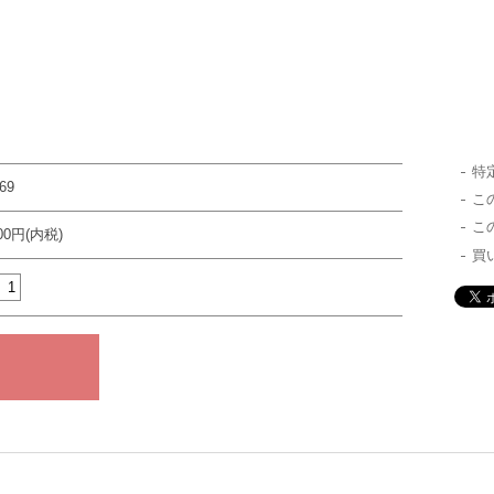
特
69
こ
こ
800円(内税)
買