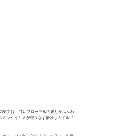
。その魅力は、甘いフローラルの香りがふんわ
スミンやイリスが織りなす優雅なミドルノ
ユースにぴったりな香りで、オフィスやデ