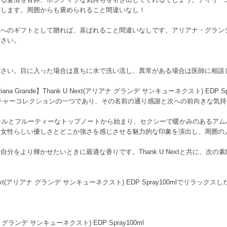
躍します。周囲からも褒められること間違いなし！
性へのギフトとして贈れば、喜ばれること間違いなしです。アリアナ・グラン
ださい。
ださい。目に入った場合は直ちに水で洗い流し、異常がある場合は医師に相談
Grande】Thank U Next(アリアナ グランデ サンキューネクスト) EDP S
チャーコレクションの一つであり、その名前の通り感謝と次への前向きな気
いフローラルとフルーティーなトップノートから始まり、セクシーで暖かみのある
、女性らしい優しさとどこか強さを感じさせる魅力的な印象を演出し、周囲の
分をより輝かせたいときに最適な香りです。Thank U Nextと共に、次
k U Next(アリアナ グランデ サンキューネクスト) EDP Spray100mlで
リアナ グランデ サンキューネクスト) EDP Spray100ml