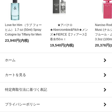
Love for Him （ラブ フォー
★アバクロ
Narciso Rod
ヒム） 1.7 oz (50ml) Spray
★Abercrombie&Fitch★メン
Musc (
Cologne by Tiffany for Men
ズ★FIERCE【フィアース】
フルール・ムスク
香水/50ｍｌ
3.3oz (100m
23,940円(内税)
19,540円(内税)
20,376円
ホーム
カートを見る
特定商取引法に基づく表記
プライバシーポリシー