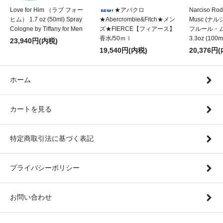
Love for Him （ラブ フォー
★アバクロ
Narciso Rod
ヒム） 1.7 oz (50ml) Spray
★Abercrombie&Fitch★メン
Musc (
Cologne by Tiffany for Men
ズ★FIERCE【フィアース】
フルール・ムスク
香水/50ｍｌ
3.3oz (100m
23,940円(内税)
19,540円(内税)
20,376円
ホーム
カートを見る
特定商取引法に基づく表記
プライバシーポリシー
お問い合わせ