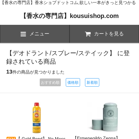
【香水の専門店】香水ショプドットコム,欲しい一本がきっと見つかる
【香水の専門店】kousuishop.com
メニュー
カートを見る
【デオドラント/スプレー/ステイック】 に登
録されている商品
13
件の商品が見つかりました
おすすめ順
価格順
新着順
【Ermenegildo Zegna】
【 Gold Bond】 No Mess