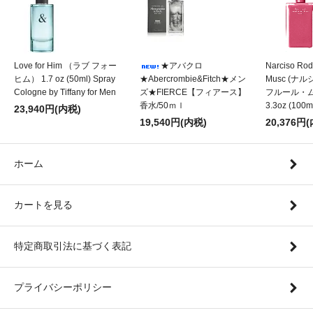
Love for Him （ラブ フォー
★アバクロ
Narciso Rod
ヒム） 1.7 oz (50ml) Spray
★Abercrombie&Fitch★メン
Musc (
Cologne by Tiffany for Men
ズ★FIERCE【フィアース】
フルール・ムスク
香水/50ｍｌ
3.3oz (100m
23,940円(内税)
19,540円(内税)
20,376円
ホーム
カートを見る
特定商取引法に基づく表記
プライバシーポリシー