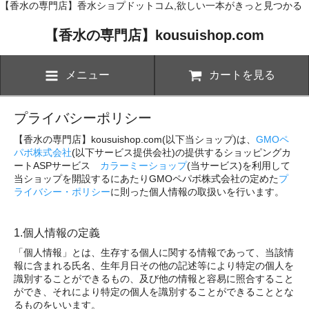
【香水の専門店】香水ショプドットコム,欲しい一本がきっと見つかる
【香水の専門店】kousuishop.com
メニュー
カートを見る
プライバシーポリシー
【香水の専門店】kousuishop.com(以下当ショップ)は、
GMOペ
パボ株式会社
(以下サービス提供会社)の提供するショッピングカ
ートASPサービス
カラーミーショップ
(当サービス)を利用して
当ショップを開設するにあたりGMOペパボ株式会社の定めた
プ
ライバシー・ポリシー
に則った個人情報の取扱いを行います。
1.個人情報の定義
「個人情報」とは、生存する個人に関する情報であって、当該情
報に含まれる氏名、生年月日その他の記述等により特定の個人を
識別することができるもの、及び他の情報と容易に照合すること
ができ、それにより特定の個人を識別することができることとな
るものをいいます。