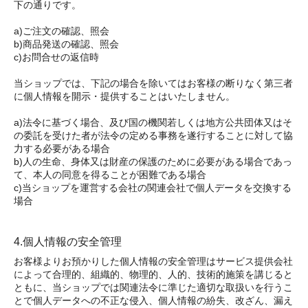
下の通りです。
a)ご注文の確認、照会
b)商品発送の確認、照会
c)お問合せの返信時
当ショップでは、下記の場合を除いてはお客様の断りなく第三者
に個人情報を開示・提供することはいたしません。
a)法令に基づく場合、及び国の機関若しくは地方公共団体又はそ
の委託を受けた者が法令の定める事務を遂行することに対して協
力する必要がある場合
b)人の生命、身体又は財産の保護のために必要がある場合であっ
て、本人の同意を得ることが困難である場合
c)当ショップを運営する会社の関連会社で個人データを交換する
場合
4.個人情報の安全管理
お客様よりお預かりした個人情報の安全管理はサービス提供会社
によって合理的、組織的、物理的、人的、技術的施策を講じると
ともに、当ショップでは関連法令に準じた適切な取扱いを行うこ
とで個人データへの不正な侵入、個人情報の紛失、改ざん、漏え