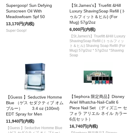
Supergoop! Sun Defying
【St.James's】Truefitt &Hill
Sunscreen Oil With
Luxury ShavingSoap Refill (ト
Meadowfoam Spf 50
ゥルフィット＆ヒル) (For
Mug) 57g/2oz
13,170円(内税)
6,000円(内税)
Super Goop!
【St.James's】Truefitt &Hill Luxury
ShavingSoap Refill (トゥルフィッ
ト＆ヒル) Shaving Soap Refill (For
Mug) 57g/2oz * 57g/2oz *Shaving
Soap
【Sephora 限定商品】Disney
【Guess 】Seductive Homme
Ariel Whatcha-Nail-Callit 6
Blue （ゲス セダクティブ オム
Piece Nail Set （ディズニー セ
ブルー） 3.4 oz (100ml)
フォラ アリエル ネイル カラー
EDT Spray for Men
6点セット）
11,940円(内税)
16,740円(内税)
【Guess 】Seductive Homme Blue
（ゲス セダクティブ オム ブルー）
【Sephora 限定商品】Disney