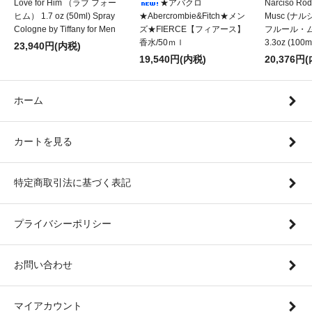
Love for Him （ラブ フォー
★アバクロ
Narciso Rod
ヒム） 1.7 oz (50ml) Spray
★Abercrombie&Fitch★メン
Musc (
Cologne by Tiffany for Men
ズ★FIERCE【フィアース】
フルール・ムスク
香水/50ｍｌ
3.3oz (100m
23,940円(内税)
19,540円(内税)
20,376円
ホーム
カートを見る
特定商取引法に基づく表記
プライバシーポリシー
お問い合わせ
マイアカウント