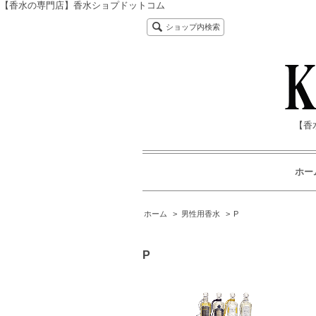
【香水の専門店】香水ショプドットコム
ショップ内検索
【香
ホー
ホーム
>
男性用香水
>
P
P