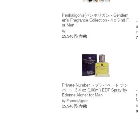
Penhaligon's(ペンホリガン - Gentlem
en's Fragrance Collection - 4 x 5 ml F
or Men
a
by
P
15,540円(内税)
Private Number （プライベート ナン
バー） 3.4 oz (100ml) EDT Spray by
Etienne Aigner for Men
by Etienne Aigner
b
15,540円(内税)