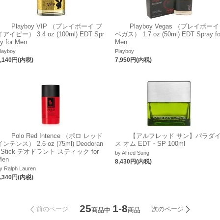
Playboy VIP （プレイボーイ ブ
Playboy Vegas （プレイボーイ
イアイピー） 3.4 oz (100ml) EDT Spr
ベガス） 1.7 oz (50ml) EDT Spray fo
y for Men
Men
layboy
Playboy
7,140円(内税)
7,950円(内税)
Polo Red Intence （ポロ レッド
【アルフレッド サン】パラダ
インテンス） 2.6 oz (75ml) Deodoran
ス オム EDT・SP 100ml
t Stick デオドラント スティック for
by Alfred Sung
Men
8,430円(内税)
y Ralph Lauren
8,340円(内税)
25
1-8
前のページ
次のページ
商品中
商品