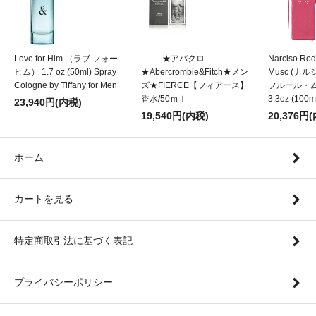
Love for Him （ラブ フォー
★アバクロ
Narciso Rod
ヒム） 1.7 oz (50ml) Spray
★Abercrombie&Fitch★メン
Musc (
Cologne by Tiffany for Men
ズ★FIERCE【フィアース】
フルール・ムスク
香水/50ｍｌ
3.3oz (100m
23,940円(内税)
19,540円(内税)
20,376円
ホーム
カートを見る
特定商取引法に基づく表記
プライバシーポリシー