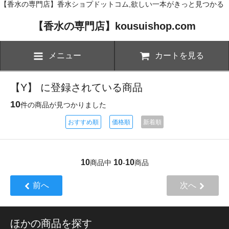
【香水の専門店】香水ショプドットコム,欲しい一本がきっと見つかる
【香水の専門店】kousuishop.com
メニュー
カートを見る
【Y】 に登録されている商品
10
件の商品が見つかりました
おすすめ順
価格順
新着順
10
10
10
商品中
-
商品
前へ
次へ
ほかの商品を探す