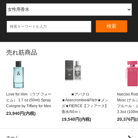
検索
売れ筋商品
Love for Him （ラブ フォー
★アバクロ
Narciso Rod
ヒム） 1.7 oz (50ml) Spray
★Abercrombie&Fitch★メン
Musc (
Cologne by Tiffany for Men
ズ★FIERCE【フィアース】
フルール・ムスク
香水/50ｍｌ
3.3oz (100m
23,940円(内税)
19,540円(内税)
20,376円
ホーム