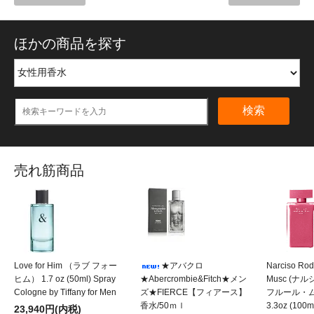
ほかの商品を探す
検索
売れ筋商品
Love for Him （ラブ フォー
★アバクロ
Narciso Rod
ヒム） 1.7 oz (50ml) Spray
★Abercrombie&Fitch★メン
Musc (
Cologne by Tiffany for Men
ズ★FIERCE【フィアース】
フルール・ムスク
香水/50ｍｌ
3.3oz (100m
23,940円(内税)