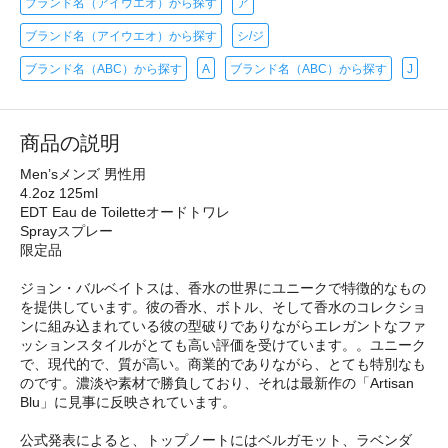
ブランド名（アイウエオ）から探す
ア
ブランド名（アイウエオ）から探す
シ/ジ
ブランド名（ABC）から探す
A
ブランド名（ABC）から探す
J
商品の説明
Men’sメンズ 男性用
4.2oz 125ml
EDT Eau de Toiletteオードトワレ
Sprayスプレー
限定品
ジョン・バルベイトスは、香水の世界にユニークで特徴的なもの
を提供しています。彼の香水、ボトル、そして香水のコレクショ
ンに組み込まれている彼の型破りでありながらエレガントなファ
ッションスタイルがとても高い評価を受けています。。ユニーク
で、現代的で、質が高い。商業的でありながら、とても特別なも
のです。濃淡や素材で勝負しており、それは最新作の「Artisan
Blu」に見事に反映されています。
公式発表によると、トップノートにはベルガモット、ラベンダ