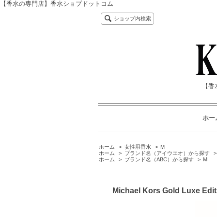
【香水の専門店】香水ショプドットコム
ショップ内検索
【香
ホー
ホーム
>
女性用香水
>
M
ホーム
>
ブランド名（アイウエオ）から探す
ホーム
>
ブランド名（ABC）から探す
>
M
Michael Kors Gold Lux