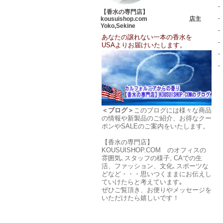
【香水の専門店】
kousuishop.com 店主
Yoko,Sekine
あなたの譲れない一本の香水を
USAよりお届けいたします。
＜ブログ＞
このブログには様々な商品
の情報や新製品のご紹介、お得なクー
ポンやSALEのご案内をいたします。
【香水の専門店】
KOUSUISHOP.COM のオフィスの
雰囲気､スタッフの様子, CAでの生
活、ファッション、文化､スポーツな
どなど・・・思いつくままにお伝えし
ていけたらと考えています｡
ぜひご覧頂き、お便りやメッセージを
いただけたら嬉しいです！