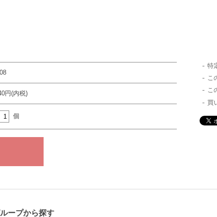
特
08
こ
こ
340円(内税)
買
個
グループから探す