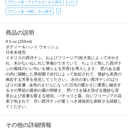
ブランド名（アイウエオ）から探す
シ/ジ
ブランド名（ABC）から探す
J
商品の説明
8.5 oz (255ml)
ボディー＆ハンド ウオッシュ
日本未発売
イギリスの西洋ナシ、およびフリージア(秋大気によって冷やさ
れ、木がないねじれに準備ができていて、ちょうど熟した西洋ナ
シの風味のいい匂いを捕らえる芳香)を導入します。 壁のある庭
の内に隔離した果樹園で歩行によって励起されて、微妙な差異の
喚起する芳香を発見してください。 水分の多い西洋ナシのぱり
ぱりの皮膚...金色のまだらになった日光の暖かさに遭遇し融合す
るその季節の最初の霧の明瞭さ。 野バラを掻き混ぜる微妙な背
景および皮膚を暖まる琥珀、パチョリと森、白いフリージアの花
束で包まれて、甘い西洋ナシの驚くべき感覚的な新鮮さを経験し
てください。
その他の詳細情報