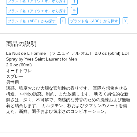
ブランド名（アイウエオ）から探す
イ
ブランド名（アイウエオ）から探す
ラ
ブランド名（ABC）から探す
L
ブランド名（ABC）から探す
Y
商品の説明
La Nuit de L'Homme （ラ ニュィ デル オム） 2.0 oz (60ml) EDT
Spray by Yves Saint Laurent for Men
2.0 oz (60ml)
オードトワレ
スプレー
男性用
誘惑、強度および大胆な官能性の香りです。 軍隊を想像させる
構造。 中間の誘惑、制約、また放棄します。 明るく男性的な新
鮮さは、深く、不可解で、肉感的な芳香のための洗練および無頓
着と結合します。 カルダモン、杉およびクマリンのノートを備
えた、新鮮、調子および気楽さのコンビネーション。