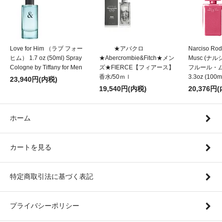
Love for Him （ラブ フォー
★アバクロ
Narciso Rod
ヒム） 1.7 oz (50ml) Spray
★Abercrombie&Fitch★メン
Musc (
Cologne by Tiffany for Men
ズ★FIERCE【フィアース】
フルール・ムスク
香水/50ｍｌ
3.3oz (100m
23,940円(内税)
19,540円(内税)
20,376円
ホーム
カートを見る
特定商取引法に基づく表記
プライバシーポリシー