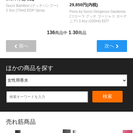
29,850円(内税)
Gucci Bamboo (グッチバンブー)
2.5oz (75ml) EDP Spray
Flora by Gucci Gorgeous Gardenia
(フローラ グッチ ゴージャス ガーデ
ニア) 3.4oz (100ml) EDT
136
1
30
商品中
-
商品
前へ
次へ
ほかの商品を探す
検索
売れ筋商品