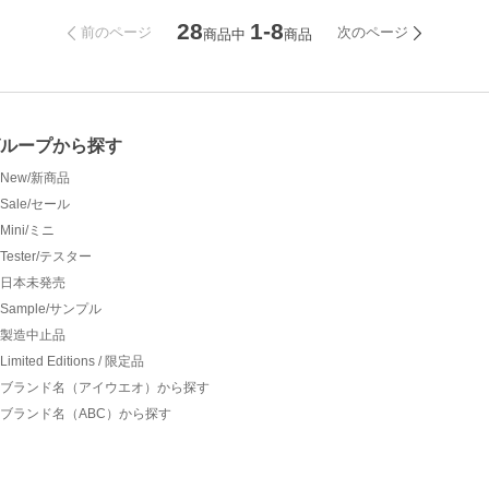
28
1-8
前のページ
次のページ
商品中
商品
グループから探す
New/新商品
Sale/セール
Mini/ミニ
Tester/テスター
日本未発売
Sample/サンプル
製造中止品
Limited Editions / 限定品
ブランド名（アイウエオ）から探す
ブランド名（ABC）から探す