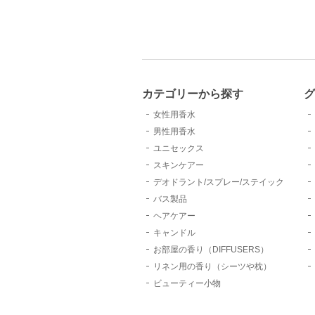
カテゴリーから探す
女性用香水
男性用香水
ユニセックス
スキンケアー
デオドラント/スプレー/ステイック
バス製品
ヘアケアー
キャンドル
お部屋の香り（DIFFUSERS）
リネン用の香り（シーツや枕）
ビューティー小物