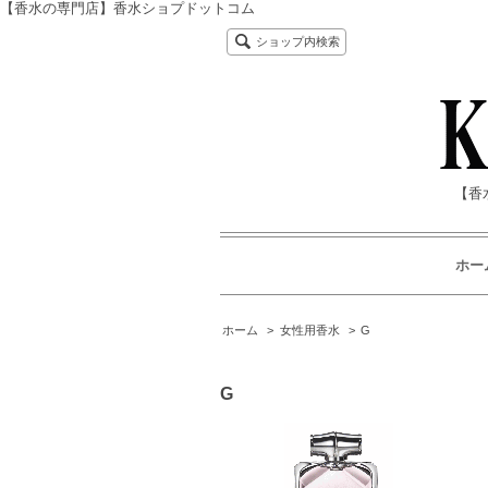
【香水の専門店】香水ショプドットコム
ショップ内検索
【香
ホー
ホーム
>
女性用香水
>
G
G